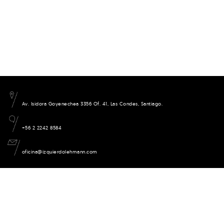
Av. Isidora Goyenechea 3356 Of. 41, Las Condes, Santiago.
+56 2 2242 8584
oficina@izquierdolehmann.com