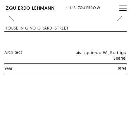
/
IZQUIERDO LEHMANN
LUIS IZQUIERDO W.
HOUSE IN GINO GIRARDI STREET
CR
IZ
Architect
uis Izquierdo W., Rodrigo
Searle.
L.
Year
1994
A
L
S.